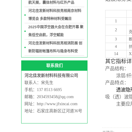
航天展，囊体材料与红外产品
河北佳发新材料科技亮相南京材料
博览会 多款特种材料受瞩目
1
2025中国浮空器大会在合肥开幕 聚
2
克
焦低空启航，浮空赋能
3
断
河北佳发新材料科技亮相消防展 创
4
抗
新防辐射帐篷布料与隐身布料受
14
其它指标详
联系我们
产品结构：
涂层/
河北佳发新材料科技有限公司
产品特点：
联系人：宋先生
透波隐
手机：137 8513 6695
吸（透）波
邮箱：2034593458@qq.com
主要应
网址：http://www.jfxincai.com
地址：石家庄高新区辽河道36号