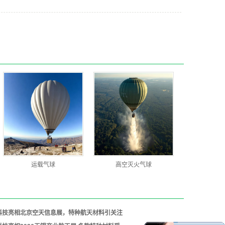
运载气球
高空灭火气球
科技亮相北京空天信息展，特种航天材料引关注