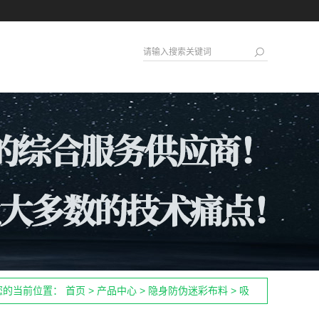
您的当前位置：
首页
>
产品中心
>
隐身防伪迷彩布料
>
吸
（透）波隐身复合布