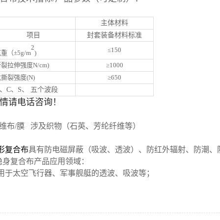
主体材料
项目
封套装备材料标准
2
≤150
重（±5g/m
)
裂拉伸强度N/cm)
≥1000
撕裂强度(N)
≥650
X、C、S、 五个波段
情请电话咨询！
纤维布/膜 涉及织物（石英、芳纶纤维等）
形复合布
具有防电磁屏蔽（吸波、透波）、防红外辐射、防潮、
隐身复合布产品应用领域：
用于太空飞行器、军事舰艇的透波、吸波等；