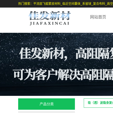
热门搜索：平流层飞艇蒙皮材料_临近空间囊体_系留球_复合布料_高
网站首页
吸（透）波隐身复
产品分类